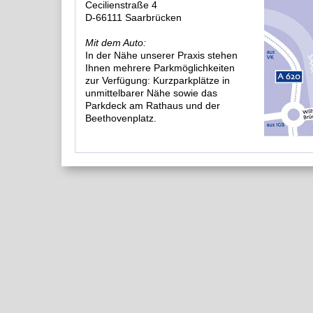
Cecilienstraße 4
D-66111 Saarbrücken
Mit dem Auto:
In der Nähe unserer Praxis stehen
Ihnen mehrere Parkmöglichkeiten
zur Verfügung: Kurzparkplätze in
unmittelbarer Nähe sowie das
Parkdeck am Rathaus und der
Beethovenplatz.
Mit der Saarbahn:
Patienten, die mit der Saarbahn anreisen, steigen b
Sie von dort der Johannisstraße. Nach ca. 50 Metern
Cecilienstraße Nr. 4 (Eckhaus).
Mit dem Bus:
Patienten, die mit dem Bus anreisen, steigen bitte 
Johnneskirche aus. Folgen Sie von dort der Johann
50 Metern finden Sie die Praxis auf der rechten Seit