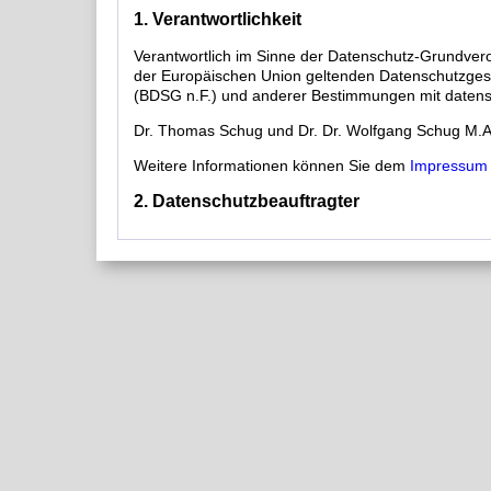
1. Verantwortlichkeit
Verantwortlich im Sinne der Datenschutz-Grundver
der Europäischen Union geltenden Datenschutzges
(BDSG n.F.) und anderer Bestimmungen mit datensc
Dr. Thomas Schug und Dr. Dr. Wolfgang Schug M.A.
Weitere Informationen können Sie dem
Impressum
2. Datenschutzbeauftragter
Zur Bestellung eines Datenschutzbeauftragten sind wi
3. Erläuterung wesentlicher Begriffe
Diese Datenschutzerklärung verwendet Begriffe, di
Verordnungsgeber beim Erlass der Datenschutz-G
Verständnis dieser Datenschutzerklärung erläutern w
Personenbezogene Daten
Personenbezogene Daten sind alle Informationen, die 
natürliche Person (im Folgenden „betroffene Person“)
Person angesehen, die direkt oder indirekt, insbe
einem Namen, zu einer Kennnummer, zu Standortda