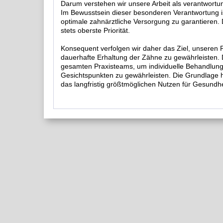
Darum verstehen wir unsere Arbeit als verantwort
Im Bewusstsein dieser besonderen Verantwortung is
optimale zahnärztliche Versorgung zu garantieren.
stets oberste Priorität.
Konsequent verfolgen wir daher das Ziel, unseren 
dauerhafte Erhaltung der Zähne zu gewährleisten. D
gesamten Praxisteams, um individuelle Behandlun
Gesichtspunkten zu gewährleisten. Die Grundlage hie
das langfristig größtmöglichen Nutzen für Gesundhe
Persönliche Beratung
Grundlage der Behandlung ist immer die individuell
einer sorgfältigen Untersuchung ein Bild vom Stat
Behandlungen. Auf dieser Basis erstellen wir einen
Behandlungsalternativen, die wir ausführlich erläu
einen optimalen Ansatz zur Wiederherstellung bzw
Augenmerk liegt dabei auf der Aufklärung der Urs
Die persönliche Beratung umfasst selbstverständlich
Kostenpläne.