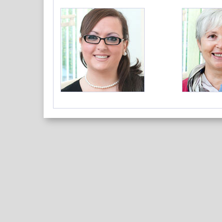
Dr. Thomas Schug:
Dr. Dr. Wol
Ansprechpartnerin:
Ansprechpart
Donatella Corbo
Susanne Ze
Telefon:0681-36659
Telefon:068
t@schug-zahnaerzte.de
w@schug-za
Sprechzeiten:
Montag bis Freitag:
09.00 bis 13
Dienstag, Mittwoch + Freitag:
14.00 bis 18
sowie nach Vereinbarung
Mehrsprachiges Team